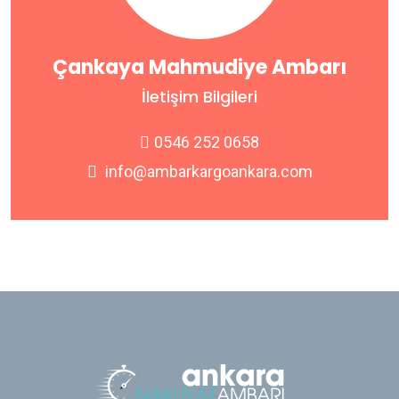
Çankaya Mahmudiye Ambarı
İletişim Bilgileri
0546 252 0658
info@ambarkargoankara.com